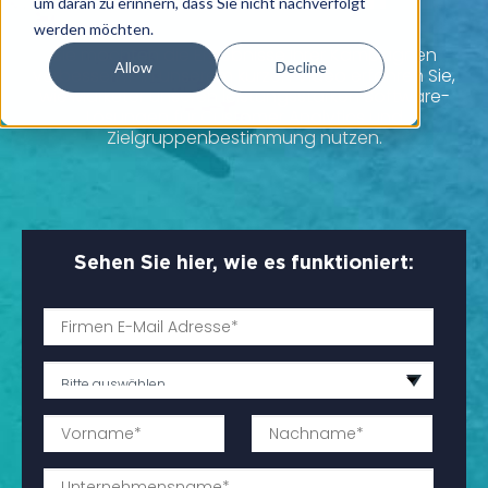
um daran zu erinnern, dass Sie nicht nachverfolgt
werden möchten.
Sie möchten die Ergebnisse Ihrer Kampagnen
Allow
Decline
verbessern? In unserem kurzen Video erfahren Sie,
wie Marketer unseren leistungsstarken Software-
Lösungen für Customer Analytics und
Zielgruppenbestimmung nutzen.
Sehen Sie hier, wie es funktioniert: